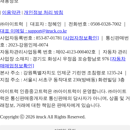
채용정보
|
이용약관
|
개인정보 처리 방침
㈜아이트럭 ｜ 대표자 : 정혜인 ｜ 전화번호 :
0508-0328-7002
｜
대표 이메일 :
support@itruck.co.kr
사업자등록번호 : 853-87-01781
[사업자정보확인]
｜ 통신판매번
호 : 2023-강원인제-0074
자동차관리사업등록 번호 : 제02-4123-000402호 ｜ 자동차 관리
사업장 소재지 : 경기도 화성시 우정읍 포승항남로 976
[자동차
매매업정보확인]
본사 주소 : 강원특별자치도 인제군 기린면 조침령로 1235-24 ｜
지점 주소 : 서울시 서초구 동작대로 230(방배동) 화련빌딩 3층
아이트럭 인증중고트럭은 ㈜아이트럭이 운영합니다. ㈜아이트
럭은 통신판매중개자로 통신판매의 당사자가 아니며, 상품 및 거
래정보, 거래에 대한 책임은 판매자에게 있습니다.
Copyright ⓒ 2026 itruck All Rights Reserved.