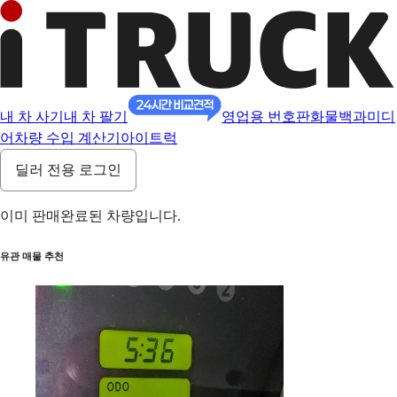
내 차 사기
내 차 팔기
영업용 번호판
화물백과
미디
어
차량 수입 계산기
아이트럭
딜러 전용 로그인
이미 판매완료된 차량입니다.
유관 매물 추천