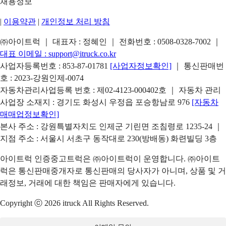
채용정보
|
이용약관
|
개인정보 처리 방침
㈜아이트럭 ｜ 대표자 : 정혜인 ｜ 전화번호 :
0508-0328-7002
｜
대표 이메일 :
support@itruck.co.kr
사업자등록번호 : 853-87-01781
[사업자정보확인]
｜ 통신판매번
호 : 2023-강원인제-0074
자동차관리사업등록 번호 : 제02-4123-000402호 ｜ 자동차 관리
사업장 소재지 : 경기도 화성시 우정읍 포승항남로 976
[자동차
매매업정보확인]
본사 주소 : 강원특별자치도 인제군 기린면 조침령로 1235-24 ｜
지점 주소 : 서울시 서초구 동작대로 230(방배동) 화련빌딩 3층
아이트럭 인증중고트럭은 ㈜아이트럭이 운영합니다. ㈜아이트
럭은 통신판매중개자로 통신판매의 당사자가 아니며, 상품 및 거
래정보, 거래에 대한 책임은 판매자에게 있습니다.
Copyright ⓒ 2026 itruck All Rights Reserved.