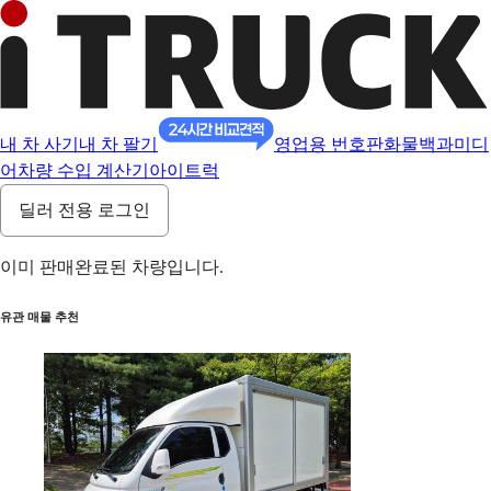
내 차 사기
내 차 팔기
영업용 번호판
화물백과
미디
어
차량 수입 계산기
아이트럭
딜러 전용 로그인
이미 판매완료된 차량입니다.
유관 매물 추천