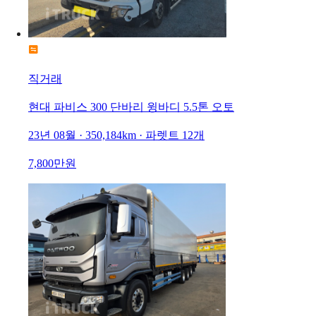
직거래
현대 파비스 300 단바리 윙바디 5.5톤 오토
23년 08월 · 350,184km · 파렛트 12개
7,800만원