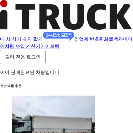
내 차 사기
내 차 팔기
영업용 번호판
화물백과
미디
어
차량 수입 계산기
아이트럭
딜러 전용 로그인
이미 판매완료된 차량입니다.
유관 매물 추천