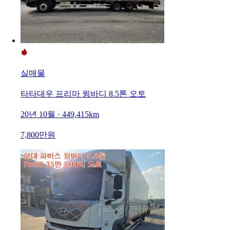
실매물
타타대우 프리마 윙바디 8.5톤 오토
20년 10월 · 449,415km
7,800만원