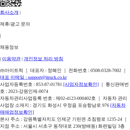
회사소개
|
제휴/광고 문의
|
채용정보
|
이용약관
|
개인정보 처리 방침
㈜아이트럭 ｜ 대표자 : 정혜인 ｜ 전화번호 :
0508-0328-7002
｜
대표 이메일 :
support@itruck.co.kr
사업자등록번호 : 853-87-01781
[사업자정보확인]
｜ 통신판매번
호 : 2023-강원인제-0074
자동차관리사업등록 번호 : 제02-4123-000402호 ｜ 자동차 관리
사업장 소재지 : 경기도 화성시 우정읍 포승항남로 976
[자동차
매매업정보확인]
본사 주소 : 강원특별자치도 인제군 기린면 조침령로 1235-24 ｜
지점 주소 : 서울시 서초구 동작대로 230(방배동) 화련빌딩 3층