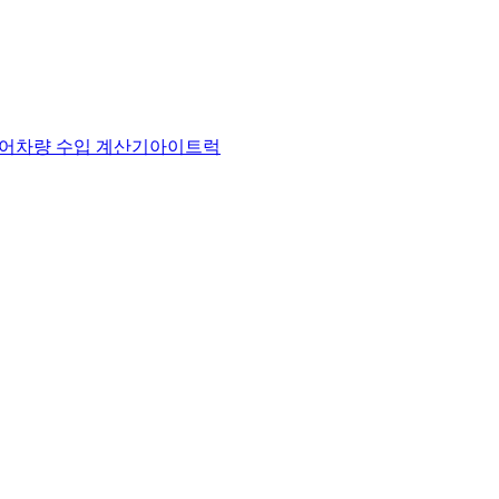
어
차량 수입 계산기
아이트럭