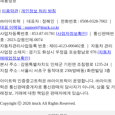
채용정보
|
이용약관
|
개인정보 처리 방침
㈜아이트럭 ｜ 대표자 : 정혜인 ｜ 전화번호 :
0508-0328-7002
｜
대표 이메일 :
support@itruck.co.kr
사업자등록번호 : 853-87-01781
[사업자정보확인]
｜ 통신판매번
호 : 2023-강원인제-0074
자동차관리사업등록 번호 : 제02-4123-000402호 ｜ 자동차 관리
사업장 소재지 : 경기도 화성시 우정읍 포승항남로 976
[자동차
매매업정보확인]
본사 주소 : 강원특별자치도 인제군 기린면 조침령로 1235-24 ｜
지점 주소 : 서울시 서초구 동작대로 230(방배동) 화련빌딩 3층
아이트럭 인증중고트럭은 ㈜아이트럭이 운영합니다. ㈜아이트
럭은 통신판매중개자로 통신판매의 당사자가 아니며, 상품 및 거
래정보, 거래에 대한 책임은 판매자에게 있습니다.
Copyright ⓒ 2026 itruck All Rights Reserved.