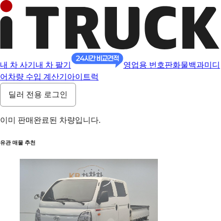
내 차 사기
내 차 팔기
영업용 번호판
화물백과
미디
어
차량 수입 계산기
아이트럭
딜러 전용 로그인
이미 판매완료된 차량입니다.
유관 매물 추천