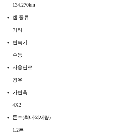
134,270
km
캡 종류
기타
변속기
수동
사용연료
경유
가변축
4X2
톤수(최대적재량)
1.2
톤