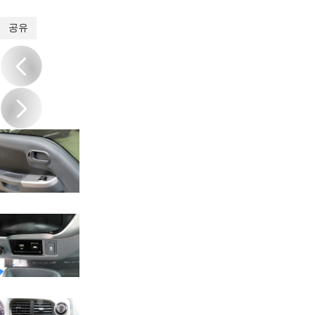
1
/
16
공유