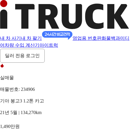
내 차 사기
내 차 팔기
영업용 번호판
화물백과
미디
어
차량 수입 계산기
아이트럭
딜러 전용 로그인
실매물
매물번호: 234906
기아 봉고3 1.2톤 카고
21년 5월 | 134,270km
1,490만원