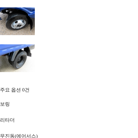
주요 옵션
0
건
보링
리타더
무진동(에어서스)