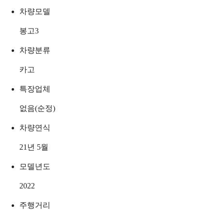
차량모델
봉고3
차량분류
카고
특장업체
없음(순정)
차량연식
21년 5월
모델년도
2022
주행거리