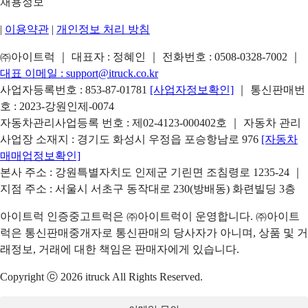
채용정보
|
이용약관
|
개인정보 처리 방침
㈜아이트럭 ｜ 대표자 : 정혜인 ｜ 전화번호 :
0508-0328-7002
｜
대표 이메일 :
support@itruck.co.kr
사업자등록번호 : 853-87-01781
[사업자정보확인]
｜ 통신판매번
호 : 2023-강원인제-0074
자동차관리사업등록 번호 : 제02-4123-000402호 ｜ 자동차 관리
사업장 소재지 : 경기도 화성시 우정읍 포승항남로 976
[자동차
매매업정보확인]
본사 주소 : 강원특별자치도 인제군 기린면 조침령로 1235-24 ｜
지점 주소 : 서울시 서초구 동작대로 230(방배동) 화련빌딩 3층
아이트럭 인증중고트럭은 ㈜아이트럭이 운영합니다. ㈜아이트
럭은 통신판매중개자로 통신판매의 당사자가 아니며, 상품 및 거
래정보, 거래에 대한 책임은 판매자에게 있습니다.
Copyright ⓒ 2026 itruck All Rights Reserved.