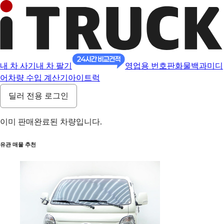
내 차 사기
내 차 팔기
영업용 번호판
화물백과
미디
어
차량 수입 계산기
아이트럭
딜러 전용 로그인
이미 판매완료된 차량입니다.
유관 매물 추천