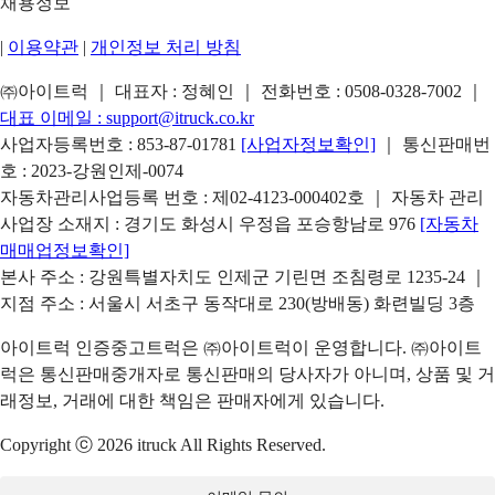
채용정보
|
이용약관
|
개인정보 처리 방침
㈜아이트럭 ｜ 대표자 : 정혜인 ｜ 전화번호 :
0508-0328-7002
｜
대표 이메일 :
support@itruck.co.kr
사업자등록번호 : 853-87-01781
[사업자정보확인]
｜ 통신판매번
호 : 2023-강원인제-0074
자동차관리사업등록 번호 : 제02-4123-000402호 ｜ 자동차 관리
사업장 소재지 : 경기도 화성시 우정읍 포승항남로 976
[자동차
매매업정보확인]
본사 주소 : 강원특별자치도 인제군 기린면 조침령로 1235-24 ｜
지점 주소 : 서울시 서초구 동작대로 230(방배동) 화련빌딩 3층
아이트럭 인증중고트럭은 ㈜아이트럭이 운영합니다. ㈜아이트
럭은 통신판매중개자로 통신판매의 당사자가 아니며, 상품 및 거
래정보, 거래에 대한 책임은 판매자에게 있습니다.
Copyright ⓒ 2026 itruck All Rights Reserved.