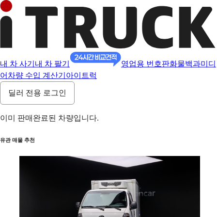
내 차 사기
내 차 팔기
영업용 번호판
화물백과
미디
어
차량 수입 계산기
아이트럭
딜러 전용 로그인
이미 판매완료된 차량입니다.
유관 매물 추천