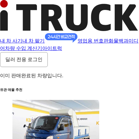
내 차 사기
내 차 팔기
영업용 번호판
화물백과
미디
어
차량 수입 계산기
아이트럭
딜러 전용 로그인
이미 판매완료된 차량입니다.
유관 매물 추천