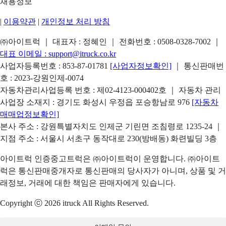
채용정보
|
이용약관
|
개인정보 처리 방침
㈜아이트럭 ｜ 대표자 : 정혜인 ｜ 전화번호 :
0508-0328-7002
｜
대표 이메일 :
support@itruck.co.kr
사업자등록번호 : 853-87-01781
[사업자정보확인]
｜ 통신판매번
호 : 2023-강원인제-0074
자동차관리사업등록 번호 : 제02-4123-000402호 ｜ 자동차 관리
사업장 소재지 : 경기도 화성시 우정읍 포승항남로 976
[자동차
매매업정보확인]
본사 주소 : 강원특별자치도 인제군 기린면 조침령로 1235-24 ｜
지점 주소 : 서울시 서초구 동작대로 230(방배동) 화련빌딩 3층
아이트럭 인증중고트럭은 ㈜아이트럭이 운영합니다. ㈜아이트
럭은 통신판매중개자로 통신판매의 당사자가 아니며, 상품 및 거
래정보, 거래에 대한 책임은 판매자에게 있습니다.
Copyright ⓒ 2026 itruck All Rights Reserved.