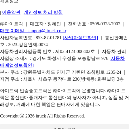
채용정보
|
이용약관
|
개인정보 처리 방침
㈜아이트럭 ｜ 대표자 : 정혜인 ｜ 전화번호 :
0508-0328-7002
｜
대표 이메일 :
support@itruck.co.kr
사업자등록번호 : 853-87-01781
[사업자정보확인]
｜ 통신판매번
호 : 2023-강원인제-0074
자동차관리사업등록 번호 : 제02-4123-000402호 ｜ 자동차 관리
사업장 소재지 : 경기도 화성시 우정읍 포승항남로 976
[자동차
매매업정보확인]
본사 주소 : 강원특별자치도 인제군 기린면 조침령로 1235-24 ｜
지점 주소 : 서울시 서초구 동작대로 230(방배동) 화련빌딩 3층
아이트럭 인증중고트럭은 ㈜아이트럭이 운영합니다. ㈜아이트
럭은 통신판매중개자로 통신판매의 당사자가 아니며, 상품 및 거
래정보, 거래에 대한 책임은 판매자에게 있습니다.
Copyright ⓒ 2026 itruck All Rights Reserved.