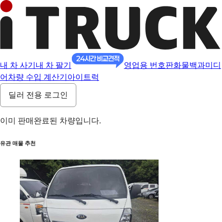
내 차 사기
내 차 팔기
영업용 번호판
화물백과
미디
어
차량 수입 계산기
아이트럭
딜러 전용 로그인
이미 판매완료된 차량입니다.
유관 매물 추천