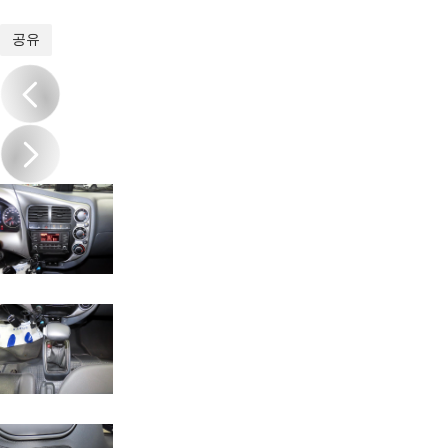
1
/
16
공유