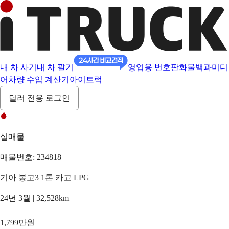
내 차 사기
내 차 팔기
영업용 번호판
화물백과
미디
어
차량 수입 계산기
아이트럭
딜러 전용 로그인
실매물
매물번호: 234818
기아 봉고3 1톤 카고 LPG
24년 3월 | 32,528km
1,799만원