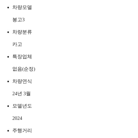
차량모델
봉고3
차량분류
카고
특장업체
없음(순정)
차량연식
24년 3월
모델년도
2024
주행거리