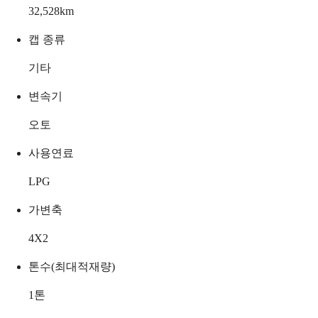
32,528
km
캡 종류
기타
변속기
오토
사용연료
LPG
가변축
4X2
톤수(최대적재량)
1
톤