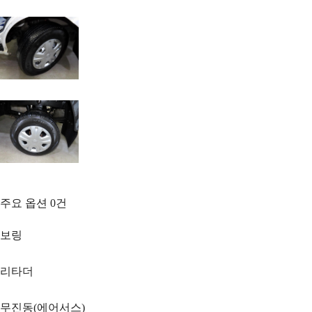
주요 옵션
0
건
보링
리타더
무진동(에어서스)