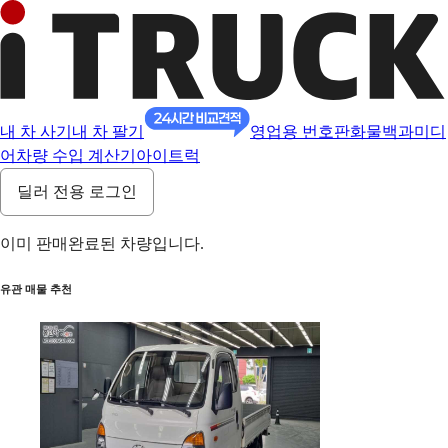
내 차 사기
내 차 팔기
영업용 번호판
화물백과
미디
어
차량 수입 계산기
아이트럭
딜러 전용 로그인
이미 판매완료된 차량입니다.
유관 매물 추천