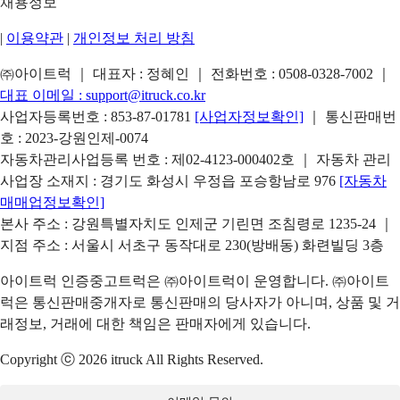
채용정보
|
이용약관
|
개인정보 처리 방침
㈜아이트럭 ｜ 대표자 : 정혜인 ｜ 전화번호 :
0508-0328-7002
｜
대표 이메일 :
support@itruck.co.kr
사업자등록번호 : 853-87-01781
[사업자정보확인]
｜ 통신판매번
호 : 2023-강원인제-0074
자동차관리사업등록 번호 : 제02-4123-000402호 ｜ 자동차 관리
사업장 소재지 : 경기도 화성시 우정읍 포승항남로 976
[자동차
매매업정보확인]
본사 주소 : 강원특별자치도 인제군 기린면 조침령로 1235-24 ｜
지점 주소 : 서울시 서초구 동작대로 230(방배동) 화련빌딩 3층
아이트럭 인증중고트럭은 ㈜아이트럭이 운영합니다. ㈜아이트
럭은 통신판매중개자로 통신판매의 당사자가 아니며, 상품 및 거
래정보, 거래에 대한 책임은 판매자에게 있습니다.
Copyright ⓒ 2026 itruck All Rights Reserved.