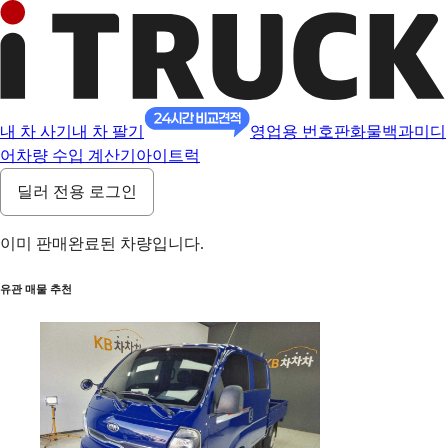
내 차 사기
내 차 팔기
영업용 번호판
화물백과
미디
어
차량 수입 계산기
아이트럭
딜러 전용 로그인
이미 판매완료된 차량입니다.
유관 매물 추천