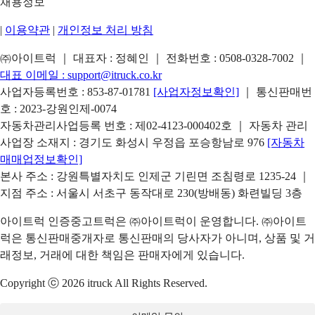
채용정보
|
이용약관
|
개인정보 처리 방침
㈜아이트럭 ｜ 대표자 : 정혜인 ｜ 전화번호 :
0508-0328-7002
｜
대표 이메일 :
support@itruck.co.kr
사업자등록번호 : 853-87-01781
[사업자정보확인]
｜ 통신판매번
호 : 2023-강원인제-0074
자동차관리사업등록 번호 : 제02-4123-000402호 ｜ 자동차 관리
사업장 소재지 : 경기도 화성시 우정읍 포승항남로 976
[자동차
매매업정보확인]
본사 주소 : 강원특별자치도 인제군 기린면 조침령로 1235-24 ｜
지점 주소 : 서울시 서초구 동작대로 230(방배동) 화련빌딩 3층
아이트럭 인증중고트럭은 ㈜아이트럭이 운영합니다. ㈜아이트
럭은 통신판매중개자로 통신판매의 당사자가 아니며, 상품 및 거
래정보, 거래에 대한 책임은 판매자에게 있습니다.
Copyright ⓒ 2026 itruck All Rights Reserved.