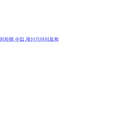
어
차량 수입 계산기
아이트럭