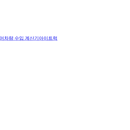
어
차량 수입 계산기
아이트럭