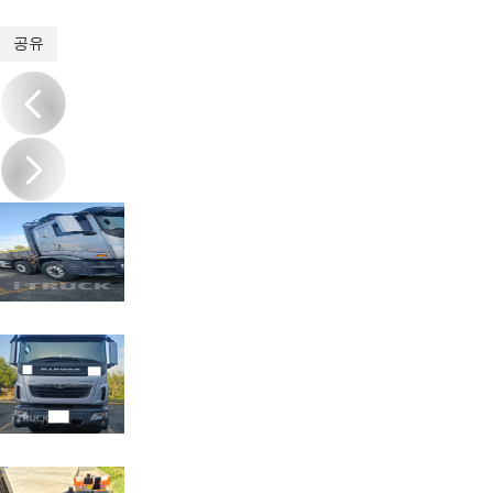
1
/
8
공유