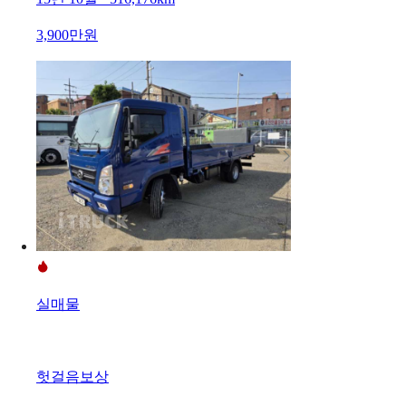
3,900만원
실매물
헛걸음보상