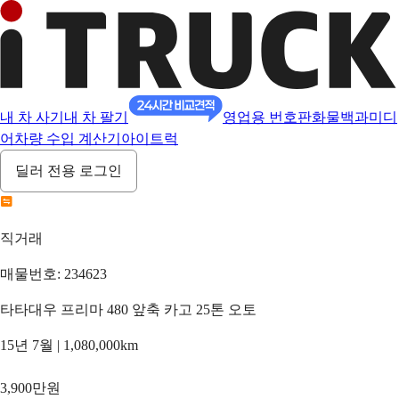
내 차 사기
내 차 팔기
영업용 번호판
화물백과
미디
어
차량 수입 계산기
아이트럭
딜러 전용 로그인
직거래
매물번호: 234623
타타대우 프리마 480 앞축 카고 25톤 오토
15년 7월 | 1,080,000km
3,900만원