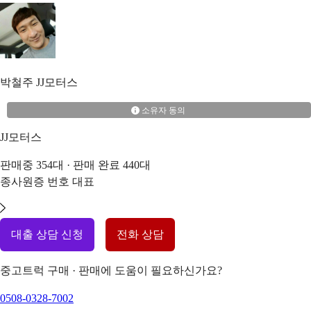
박철주
JJ모터스
소유자 동의
JJ모터스
판매중
354
대 · 판매 완료
440
대
종사원증 번호
대표
대출 상담 신청
전화 상담
중고트럭 구매 · 판매에 도움이 필요하신가요?
0508-0328-7002