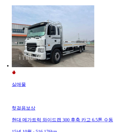
실매물
헛걸음보상
현대 메가트럭 와이드캡 300 후축 카고 6.5톤 수동
15년 10월 · 516,176km