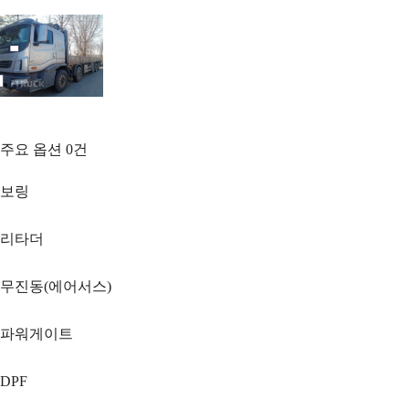
주요 옵션
0
건
보링
리타더
무진동(에어서스)
파워게이트
DPF