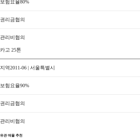
보험요율
80
%
권리금
협의
관리비
협의
카고 25톤
지역
2011-06 | 서울특별시
보험요율
90
%
권리금
협의
관리비
협의
유관 매물 추천