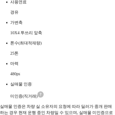
사용연료
경유
가변축
10X4 투쓰리 앞축
톤수(최대적재량)
25
톤
마력
480
ps
실매물 인증
미인증(직거래)
실매물 인증은 차량 실 소유자의 요청에 따라 딜러가 중개 판매
하는 경우 현재 운행 중인 차량일 수 있으며, 실매물 미인증으로