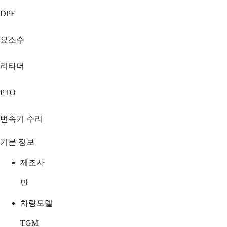
DPF
요소수
리타더
PTO
변속기 수리
기본 정보
제조사
만
차량모델
TGM