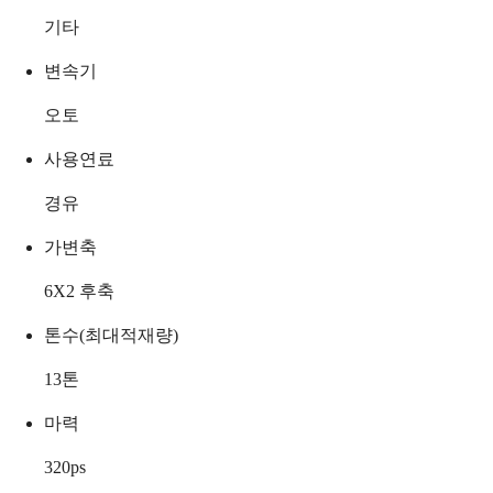
기타
변속기
오토
사용연료
경유
가변축
6X2 후축
톤수(최대적재량)
13
톤
마력
320
ps