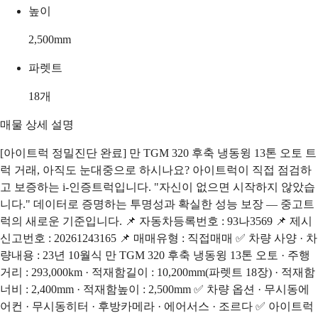
높이
2,500
mm
파렛트
18
개
매물 상세 설명
[아이트럭 정밀진단 완료] 만 TGM 320 후축 냉동윙 13톤 오토 트
럭 거래, 아직도 눈대중으로 하시나요? 아이트럭이 직접 점검하
고 보증하는 i-인증트럭입니다. "자신이 없으면 시작하지 않았습
니다." 데이터로 증명하는 투명성과 확실한 성능 보장 — 중고트
럭의 새로운 기준입니다. 📌 자동차등록번호 : 93나3569 📌 제시
신고번호 : 20261243165 📌 매매유형 : 직접매매 ✅ 차량 사양 · 차
량내용 : 23년 10월식 만 TGM 320 후축 냉동윙 13톤 오토 · 주행
거리 : 293,000km · 적재함길이 : 10,200mm(파렛트 18장) · 적재함
너비 : 2,400mm · 적재함높이 : 2,500mm ✅ 차량 옵션 · 무시동에
어컨 · 무시동히터 · 후방카메라 · 에어서스 · 조르다 ✅ 아이트럭