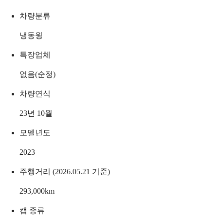
차량분류
냉동윙
특장업체
없음(순정)
차량연식
23년 10월
모델년도
2023
주행거리 (2026.05.21 기준)
293,000
km
캡 종류