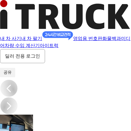
내 차 사기
내 차 팔기
영업용 번호판
화물백과
미디
어
차량 수입 계산기
아이트럭
딜러 전용 로그인
1
/
20
공유