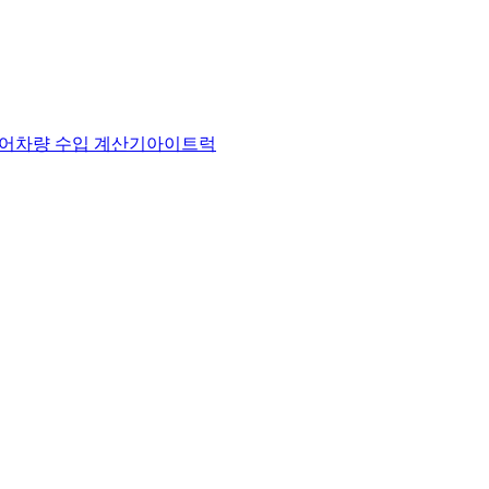
어
차량 수입 계산기
아이트럭