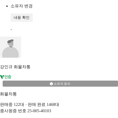
소유자 변경
내용 확인
-
강인규
화물차통
소유자 동의
화물차통
판매중
122
대 · 판매 완료
1468
대
종사원증 번호
25-005-40103