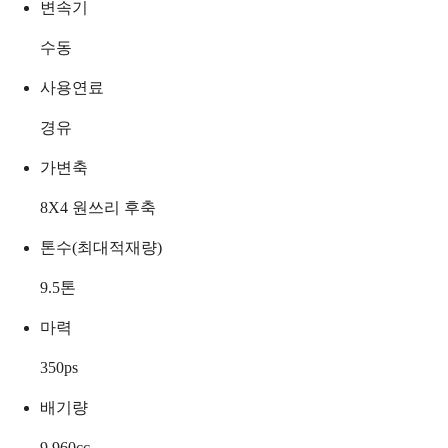
변속기
수동
사용연료
경유
가변축
8X4 원쓰리 후축
톤수(최대적재량)
9.5
톤
마력
350
ps
배기량
9,960
cc