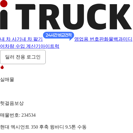
내 차 사기
내 차 팔기
영업용 번호판
화물백과
미디
어
차량 수입 계산기
아이트럭
딜러 전용 로그인
실매물
헛걸음보상
매물번호: 234534
현대 엑시언트 350 후축 윙바디 9.5톤 수동