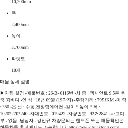
10,200
mm
폭
2,400
mm
높이
2,700
mm
파렛트
18
개
매물 상세 설명
▶차량 설명 -매물번호 : 26-B- 0116번 -차 종 : 엑시언트 9.5톤 후
축 윙바디 -연 식 : 18년 09월 (19각자) -주행거리 : 79만KM -마 력
: 350 -옵 션 : 수동,천장형에어컨 -길이 * 높이 * 폭 :
1020*270*240 -차대번호 : 019425 -차량번호 : 92거2841 -사고여
부 : 없음 -담당자 : 강인규 차량문의는 핸드폰 또는 매물확인은
화물차통 홈피에서도 가능합니다. https://www.trucktong.com/