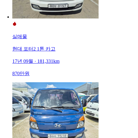
실매물
현대 포터2 1톤 카고
17년 09월 · 181,331km
870만원