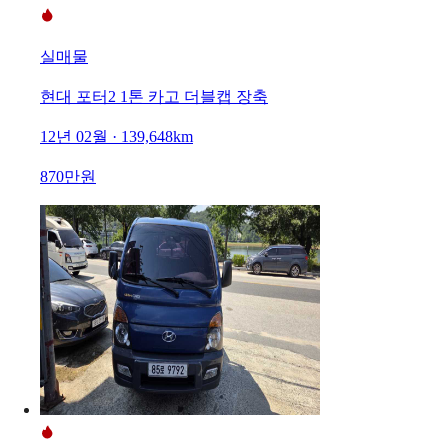
실매물
현대 포터2 1톤 카고 더블캡 장축
12년 02월 · 139,648km
870만원