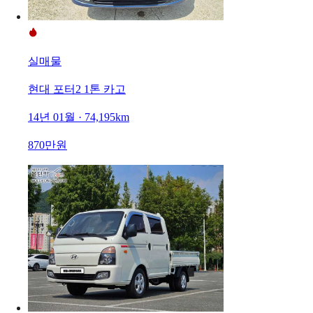
실매물
현대 포터2 1톤 카고
14년 01월 · 74,195km
870만원