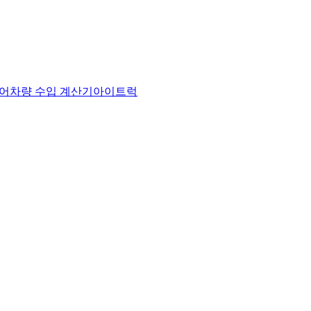
어
차량 수입 계산기
아이트럭