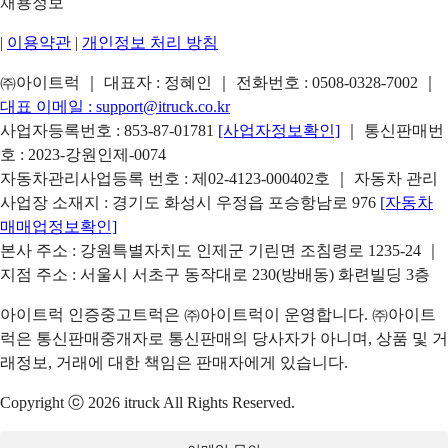
채용정보
|
이용약관
|
개인정보 처리 방침
㈜아이트럭 ｜ 대표자 : 정혜인 ｜ 전화번호 :
0508-0328-7002
｜
대표 이메일 :
support@itruck.co.kr
사업자등록번호 : 853-87-01781
[사업자정보확인]
｜ 통신판매번
호 : 2023-강원인제-0074
자동차관리사업등록 번호 : 제02-4123-000402호 ｜ 자동차 관리
사업장 소재지 : 경기도 화성시 우정읍 포승항남로 976
[자동차
매매업정보확인]
본사 주소 : 강원특별자치도 인제군 기린면 조침령로 1235-24 ｜
지점 주소 : 서울시 서초구 동작대로 230(방배동) 화련빌딩 3층
아이트럭 인증중고트럭은 ㈜아이트럭이 운영합니다. ㈜아이트
럭은 통신판매중개자로 통신판매의 당사자가 아니며, 상품 및 거
래정보, 거래에 대한 책임은 판매자에게 있습니다.
Copyright ⓒ 2026 itruck All Rights Reserved.