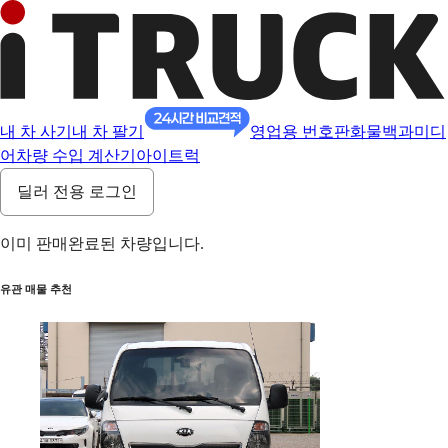
내 차 사기
내 차 팔기
영업용 번호판
화물백과
미디
어
차량 수입 계산기
아이트럭
딜러 전용 로그인
이미 판매완료된 차량입니다.
유관 매물 추천