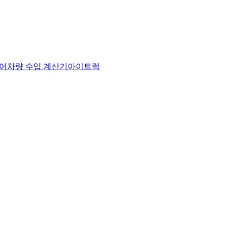
어
차량 수입 계산기
아이트럭