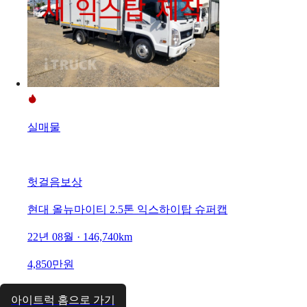
실매물
헛걸음보상
현대 올뉴마이티 2.5톤 익스하이탑 슈퍼캡
22년 08월 · 146,740km
4,850만원
아이트럭 홈으로 가기