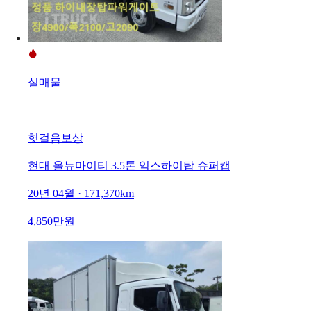
실매물
헛걸음보상
현대 올뉴마이티 3.5톤 익스하이탑 슈퍼캡
20년 04월 · 171,370km
4,850만원