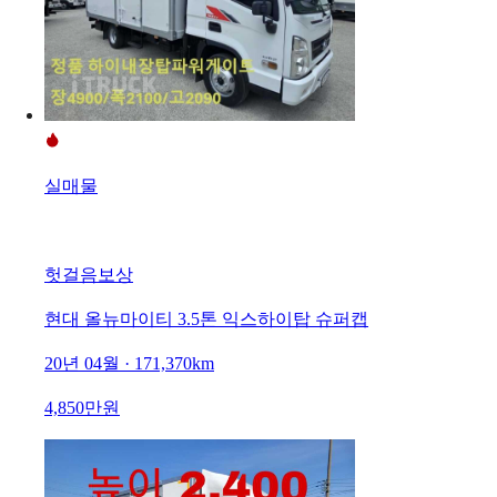
실매물
헛걸음보상
현대 올뉴마이티 3.5톤 익스하이탑 슈퍼캡
20년 04월 · 171,370km
4,850만원