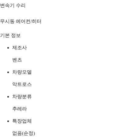
변속기 수리
무시동 에어컨/히터
기본 정보
제조사
벤츠
차량모델
악트로스
차량분류
추레라
특장업체
없음(순정)