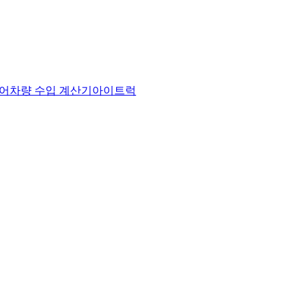
어
차량 수입 계산기
아이트럭