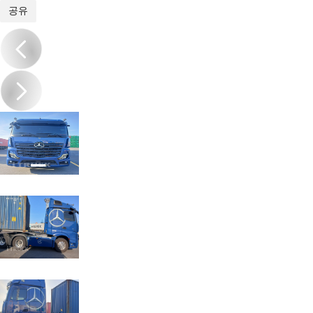
1
/
6
공유