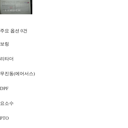
주요 옵션
0
건
보링
리타더
무진동(에어서스)
DPF
요소수
PTO