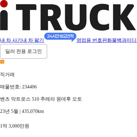
내 차 사기
내 차 팔기
영업용 번호판
화물백과
미디
딜러 전용 로그인
직거래
매물번호: 234406
벤츠 악트로스 510 추레라 원데후 오토
23년 5월 | 435,070km
1억 3,000만원