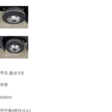
주요 옵션
0
건
보링
리타더
무진동(에어서스)