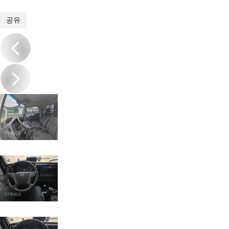
1
/
16
공유