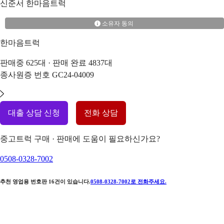
신준서
한마음트럭
소유자 동의
한마음트럭
판매중
625
대 · 판매 완료
4837
대
종사원증 번호
GC24-04009
대출 상담 신청
전화 상담
중고트럭 구매 · 판매에 도움이 필요하신가요?
0508-0328-7002
추천 영업용 번호판
16
건이 있습니다.
0508-0328-7002
로 전화주세요.