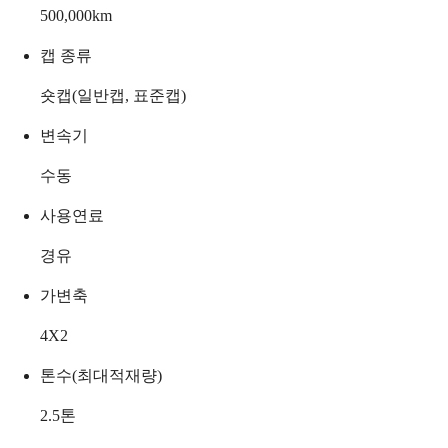
500,000
km
캡 종류
숏캡(일반캡, 표준캡)
변속기
수동
사용연료
경유
가변축
4X2
톤수(최대적재량)
2.5
톤