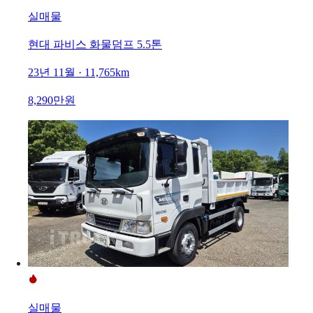
실매물
현대 파비스 화물덤프 5.5톤
23년 11월 · 11,765km
8,290만원
실매물