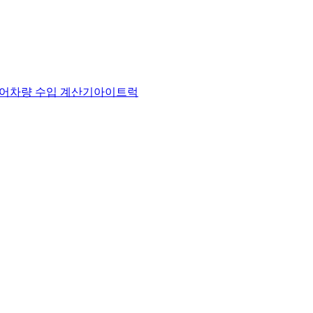
어
차량 수입 계산기
아이트럭