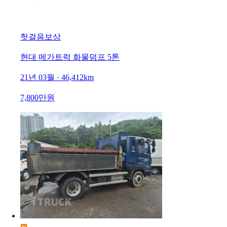
헛걸음보상
현대 메가트럭 화물덤프 5톤
21년 03월 · 46,412km
7,800만원