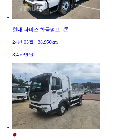
현대 파비스 화물덤프 5톤
24년 03월 · 38,950km
8,450만원