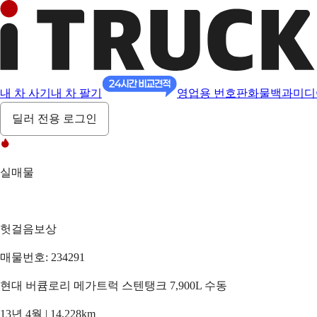
내 차 사기
내 차 팔기
영업용 번호판
화물백과
미디
딜러 전용 로그인
실매물
헛걸음보상
매물번호: 234291
현대 버큠로리 메가트럭 스텐탱크 7,900L 수동
13년 4월 | 14,228km