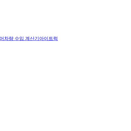
어
차량 수입 계산기
아이트럭