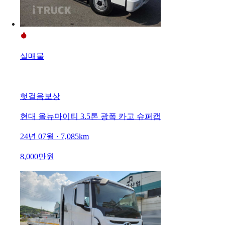
실매물
헛걸음보상
현대 올뉴마이티 3.5톤 광폭 카고 슈퍼캡
24년 07월 · 7,085km
8,000만원