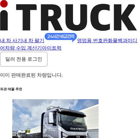
내 차 사기
내 차 팔기
영업용 번호판
화물백과
미디
어
차량 수입 계산기
아이트럭
딜러 전용 로그인
이미 판매완료된 차량입니다.
유관 매물 추천