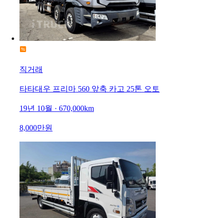
직거래
타타대우 프리마 560 앞축 카고 25톤 오토
19년 10월 · 670,000km
8,000만원