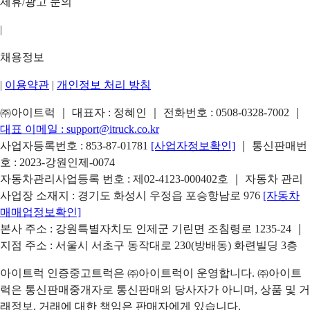
제휴/광고 문의
|
채용정보
|
이용약관
|
개인정보 처리 방침
㈜아이트럭 ｜ 대표자 : 정혜인 ｜ 전화번호 :
0508-0328-7002
｜
대표 이메일 :
support@itruck.co.kr
사업자등록번호 : 853-87-01781
[사업자정보확인]
｜ 통신판매번
호 : 2023-강원인제-0074
자동차관리사업등록 번호 : 제02-4123-000402호 ｜ 자동차 관리
사업장 소재지 : 경기도 화성시 우정읍 포승항남로 976
[자동차
매매업정보확인]
본사 주소 : 강원특별자치도 인제군 기린면 조침령로 1235-24 ｜
지점 주소 : 서울시 서초구 동작대로 230(방배동) 화련빌딩 3층
아이트럭 인증중고트럭은 ㈜아이트럭이 운영합니다. ㈜아이트
럭은 통신판매중개자로 통신판매의 당사자가 아니며, 상품 및 거
래정보, 거래에 대한 책임은 판매자에게 있습니다.