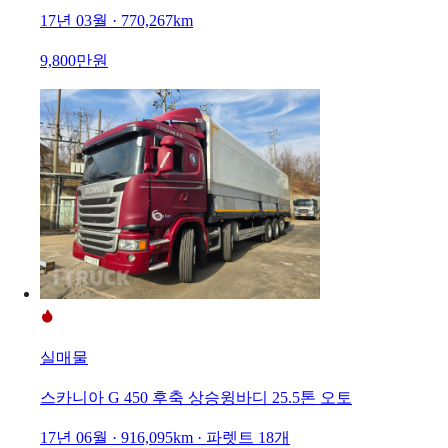
17년 03월 · 770,267km
9,800만원
실매물
스카니아 G 450 후축 상승윙바디 25.5톤 오토
17년 06월 · 916,095km · 파렛트 18개