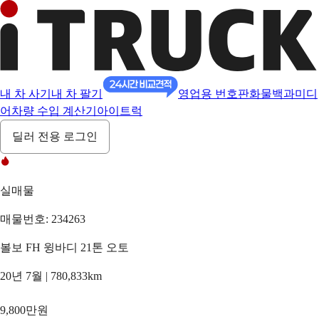
내 차 사기
내 차 팔기
영업용 번호판
화물백과
미디
어
차량 수입 계산기
아이트럭
딜러 전용 로그인
실매물
매물번호: 234263
볼보 FH 윙바디 21톤 오토
20년 7월 | 780,833km
9,800만원