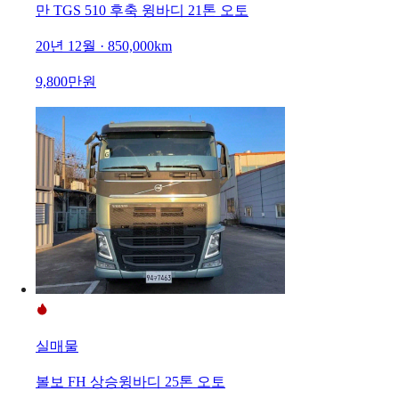
만 TGS 510 후축 윙바디 21톤 오토
20년 12월 · 850,000km
9,800만원
실매물
볼보 FH 상승윙바디 25톤 오토