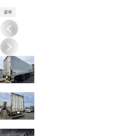
1
/
9
공유