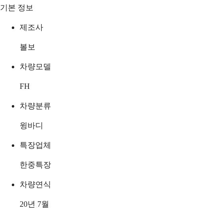
기본 정보
제조사
볼보
차량모델
FH
차량분류
윙바디
특장업체
한중특장
차량연식
20년 7월