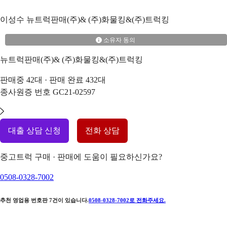
이성수
뉴트럭판매(주)& (주)화물킹&(주)트럭킹
소유자 동의
뉴트럭판매(주)& (주)화물킹&(주)트럭킹
판매중
42
대 · 판매 완료
432
대
종사원증 번호
GC21-02597
대출 상담 신청
전화 상담
중고트럭 구매 · 판매에 도움이 필요하신가요?
0508-0328-7002
추천 영업용 번호판
7
건이 있습니다.
0508-0328-7002
로 전화주세요.