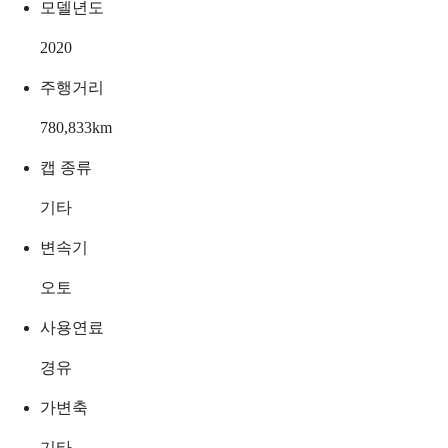
모델년도
2020
주행거리
780,833
km
캡 종류
기타
변속기
오토
사용연료
경유
가변축
기타