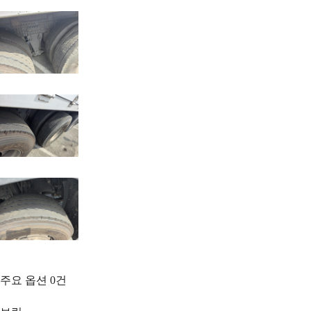
주요 옵션
0
건