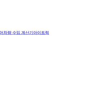
어
차량 수입 계산기
아이트럭