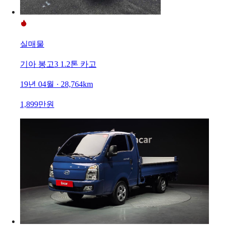
실매물
기아 봉고3 1.2톤 카고
19년 04월 · 28,764km
1,899만원