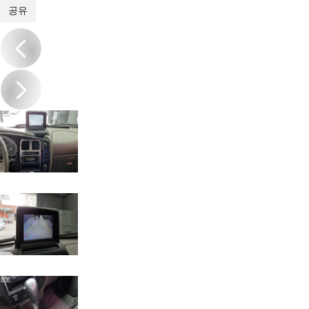
1
/
14
공유