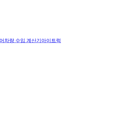
어
차량 수입 계산기
아이트럭