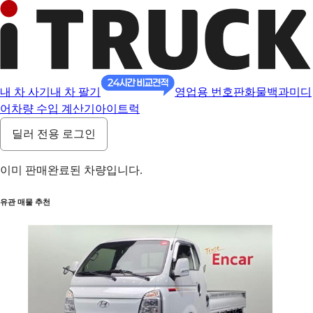
내 차 사기
내 차 팔기
영업용 번호판
화물백과
미디
어
차량 수입 계산기
아이트럭
딜러 전용 로그인
이미 판매완료된 차량입니다.
유관 매물 추천