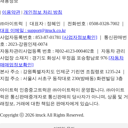
채용정보
|
이용약관
|
개인정보 처리 방침
㈜아이트럭 ｜ 대표자 : 정혜인 ｜ 전화번호 :
0508-0328-7002
｜
대표 이메일 :
support@itruck.co.kr
사업자등록번호 : 853-87-01781
[사업자정보확인]
｜ 통신판매번
호 : 2023-강원인제-0074
자동차관리사업등록 번호 : 제02-4123-000402호 ｜ 자동차 관리
사업장 소재지 : 경기도 화성시 우정읍 포승항남로 976
[자동차
매매업정보확인]
본사 주소 : 강원특별자치도 인제군 기린면 조침령로 1235-24 ｜
지점 주소 : 서울시 서초구 동작대로 230(방배동) 화련빌딩 3층
아이트럭 인증중고트럭은 ㈜아이트럭이 운영합니다. ㈜아이트
럭은 통신판매중개자로 통신판매의 당사자가 아니며, 상품 및 거
래정보, 거래에 대한 책임은 판매자에게 있습니다.
Copyright ⓒ 2026 itruck All Rights Reserved.