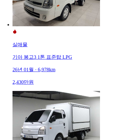
실매물
기아 봉고3 1톤 표준탑 LPG
26년 01월 · 6,978km
2,430만원