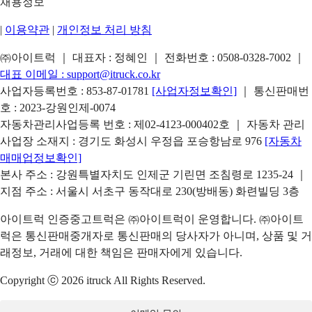
채용정보
|
이용약관
|
개인정보 처리 방침
㈜아이트럭 ｜ 대표자 : 정혜인 ｜ 전화번호 :
0508-0328-7002
｜
대표 이메일 :
support@itruck.co.kr
사업자등록번호 : 853-87-01781
[사업자정보확인]
｜ 통신판매번
호 : 2023-강원인제-0074
자동차관리사업등록 번호 : 제02-4123-000402호 ｜ 자동차 관리
사업장 소재지 : 경기도 화성시 우정읍 포승항남로 976
[자동차
매매업정보확인]
본사 주소 : 강원특별자치도 인제군 기린면 조침령로 1235-24 ｜
지점 주소 : 서울시 서초구 동작대로 230(방배동) 화련빌딩 3층
아이트럭 인증중고트럭은 ㈜아이트럭이 운영합니다. ㈜아이트
럭은 통신판매중개자로 통신판매의 당사자가 아니며, 상품 및 거
래정보, 거래에 대한 책임은 판매자에게 있습니다.
Copyright ⓒ 2026 itruck All Rights Reserved.