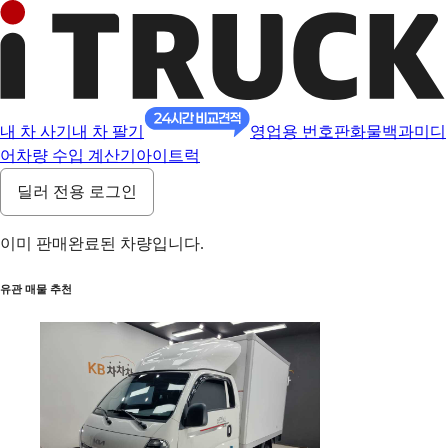
내 차 사기
내 차 팔기
영업용 번호판
화물백과
미디
어
차량 수입 계산기
아이트럭
딜러 전용 로그인
이미 판매완료된 차량입니다.
유관 매물 추천