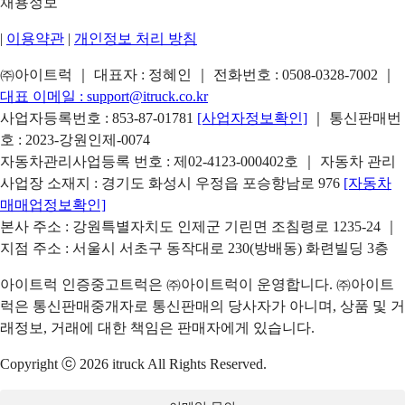
채용정보
|
이용약관
|
개인정보 처리 방침
㈜아이트럭 ｜ 대표자 : 정혜인 ｜ 전화번호 :
0508-0328-7002
｜
대표 이메일 :
support@itruck.co.kr
사업자등록번호 : 853-87-01781
[사업자정보확인]
｜ 통신판매번
호 : 2023-강원인제-0074
자동차관리사업등록 번호 : 제02-4123-000402호 ｜ 자동차 관리
사업장 소재지 : 경기도 화성시 우정읍 포승항남로 976
[자동차
매매업정보확인]
본사 주소 : 강원특별자치도 인제군 기린면 조침령로 1235-24 ｜
지점 주소 : 서울시 서초구 동작대로 230(방배동) 화련빌딩 3층
아이트럭 인증중고트럭은 ㈜아이트럭이 운영합니다. ㈜아이트
럭은 통신판매중개자로 통신판매의 당사자가 아니며, 상품 및 거
래정보, 거래에 대한 책임은 판매자에게 있습니다.
Copyright ⓒ 2026 itruck All Rights Reserved.