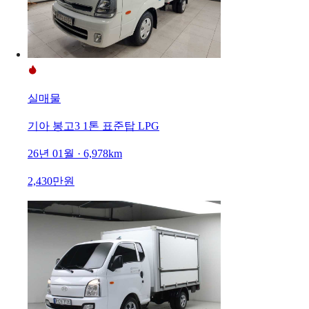
실매물
기아 봉고3 1톤 표준탑 LPG
26년 01월 · 6,978km
2,430만원