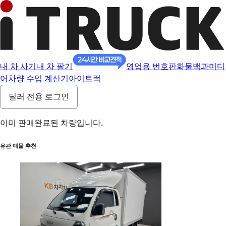
내 차 사기
내 차 팔기
영업용 번호판
화물백과
미디
어
차량 수입 계산기
아이트럭
딜러 전용 로그인
이미 판매완료된 차량입니다.
유관 매물 추천