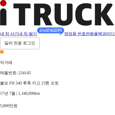
내 차 사기
내 차 팔기
영업용 번호판
화물백과
미디
딜러 전용 로그인
직거래
매물번호: 234145
볼보 FH 540 후축 카고 23톤 오토
17년 7월 | 1,340,000km
5,800만원