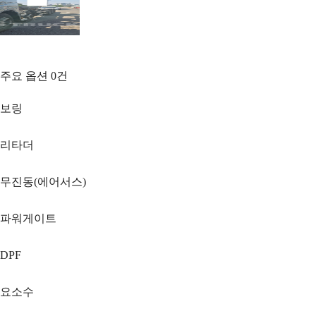
주요 옵션
0
건
보링
리타더
무진동(에어서스)
파워게이트
DPF
요소수