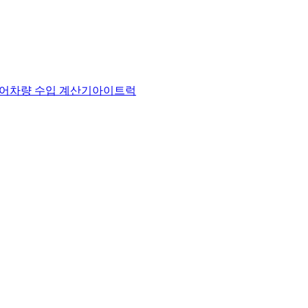
어
차량 수입 계산기
아이트럭