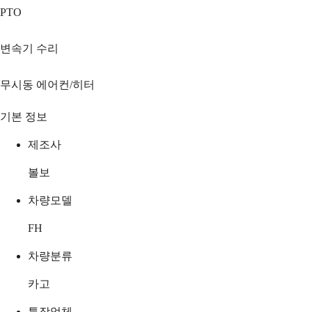
PTO
변속기 수리
무시동 에어컨/히터
기본 정보
제조사
볼보
차량모델
FH
차량분류
카고
특장업체