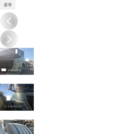
1
/
6
공유