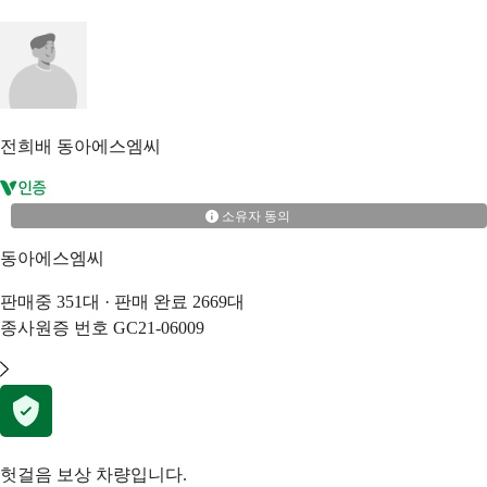
전희배
동아에스엠씨
소유자 동의
동아에스엠씨
판매중
351
대 · 판매 완료
2669
대
종사원증 번호
GC21-06009
헛걸음 보상 차량입니다.