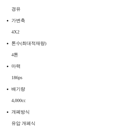
경유
가변축
4X2
톤수(최대적재량)
4
톤
마력
186
ps
배기량
4,000
cc
개폐방식
유압 개폐식