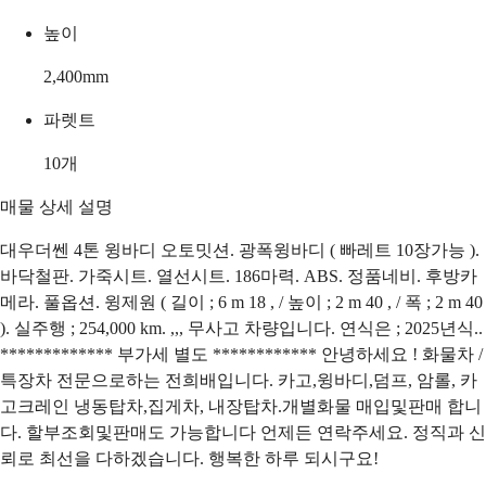
높이
2,400
mm
파렛트
10
개
매물 상세 설명
대우더쎈 4톤 윙바디 오토밋션. 광폭윙바디 ( 빠레트 10장가능 ).
바닥철판. 가죽시트. 열선시트. 186마력. ABS. 정품네비. 후방카
메라. 풀옵션. 윙제원 ( 길이 ; 6 m 18 , / 높이 ; 2 m 40 , / 폭 ; 2 m 40
). 실주행 ; 254,000 km. ,,, 무사고 차량입니다. 연식은 ; 2025년식..
************* 부가세 별도 ************ 안녕하세요 ! 화물차 /
특장차 전문으로하는 전희배입니다. 카고,윙바디,덤프, 암롤, 카
고크레인 냉동탑차,집게차, 내장탑차.개별화물 매입및판매 합니
다. 할부조회및판매도 가능합니다 언제든 연락주세요. 정직과 신
뢰로 최선을 다하겠습니다. 행복한 하루 되시구요!