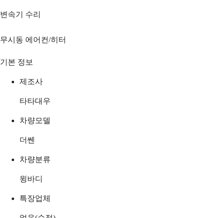
변속기 수리
무시동 에어컨/히터
기본 정보
제조사
타타대우
차량모델
더쎈
차량분류
윙바디
특장업체
없음(순정)