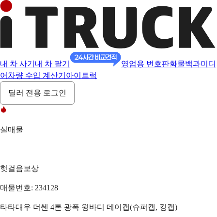
내 차 사기
내 차 팔기
영업용 번호판
화물백과
미디
어
차량 수입 계산기
아이트럭
딜러 전용 로그인
실매물
헛걸음보상
매물번호: 234128
타타대우 더쎈 4톤 광폭 윙바디 데이캡(슈퍼캡, 킹캡)