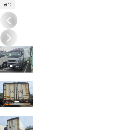
1
/
13
공유