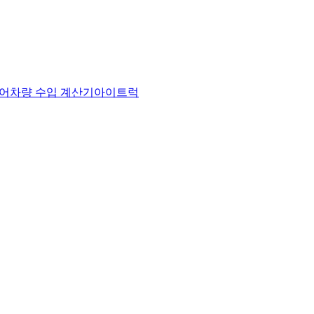
어
차량 수입 계산기
아이트럭