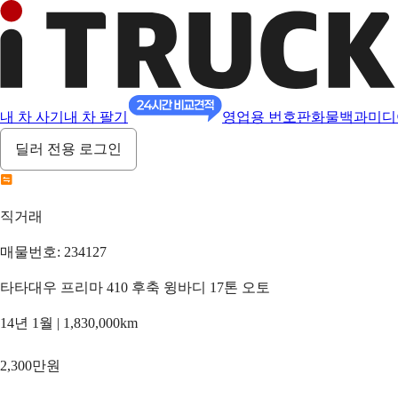
내 차 사기
내 차 팔기
영업용 번호판
화물백과
미디
딜러 전용 로그인
직거래
매물번호: 234127
타타대우 프리마 410 후축 윙바디 17톤 오토
14년 1월 | 1,830,000km
2,300만원