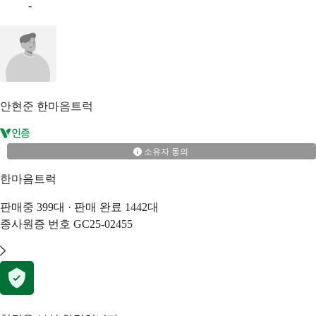
-
안현준
한마음트럭
소유자 동의
한마음트럭
판매중
399
대 · 판매 완료
1442
대
종사원증 번호
GC25-02455