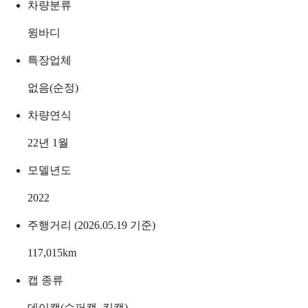
차량분류
윙바디
특장업체
없음(순정)
차량연식
22년 1월
모델년도
2022
주행거리 (2026.05.19 기준)
117,015
km
캡 종류
데이캡(슈퍼캡, 킹캡)