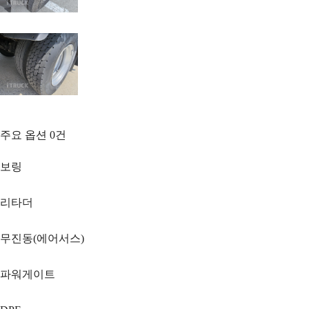
주요 옵션
0
건
보링
리타더
무진동(에어서스)
파워게이트