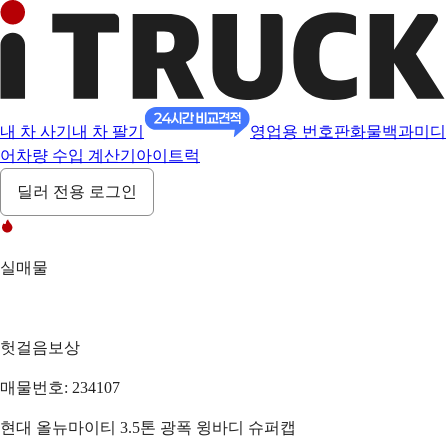
내 차 사기
내 차 팔기
영업용 번호판
화물백과
미디
어
차량 수입 계산기
아이트럭
딜러 전용 로그인
실매물
헛걸음보상
매물번호: 234107
현대 올뉴마이티 3.5톤 광폭 윙바디 슈퍼캡