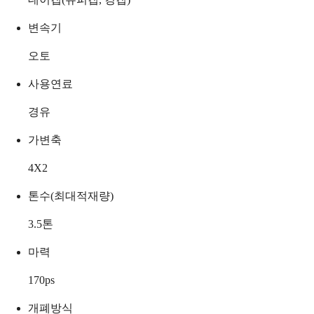
변속기
오토
사용연료
경유
가변축
4X2
톤수(최대적재량)
3.5
톤
마력
170
ps
개폐방식