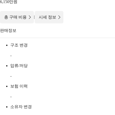
6,150만원
|
총 구매 비용
시세 정보
판매정보
구조 변경
-
압류/저당
-
보험 이력
-
소유자 변경