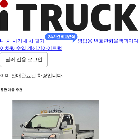
내 차 사기
내 차 팔기
영업용 번호판
화물백과
미디
어
차량 수입 계산기
아이트럭
딜러 전용 로그인
이미 판매완료된 차량입니다.
유관 매물 추천