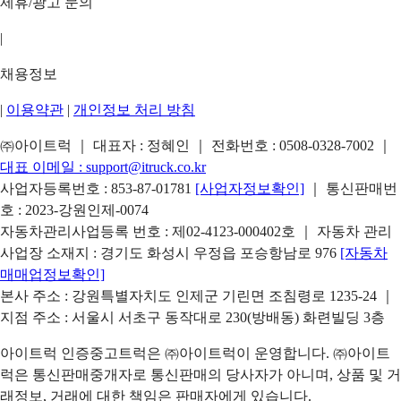
제휴/광고 문의
|
채용정보
|
이용약관
|
개인정보 처리 방침
㈜아이트럭 ｜ 대표자 : 정혜인 ｜ 전화번호 :
0508-0328-7002
｜
대표 이메일 :
support@itruck.co.kr
사업자등록번호 : 853-87-01781
[사업자정보확인]
｜ 통신판매번
호 : 2023-강원인제-0074
자동차관리사업등록 번호 : 제02-4123-000402호 ｜ 자동차 관리
사업장 소재지 : 경기도 화성시 우정읍 포승항남로 976
[자동차
매매업정보확인]
본사 주소 : 강원특별자치도 인제군 기린면 조침령로 1235-24 ｜
지점 주소 : 서울시 서초구 동작대로 230(방배동) 화련빌딩 3층
아이트럭 인증중고트럭은 ㈜아이트럭이 운영합니다. ㈜아이트
럭은 통신판매중개자로 통신판매의 당사자가 아니며, 상품 및 거
래정보, 거래에 대한 책임은 판매자에게 있습니다.