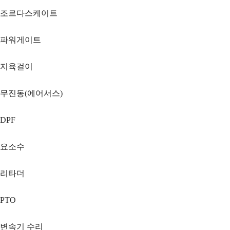
조르다스케이트
파워게이트
지육걸이
무진동(에어서스)
DPF
요소수
리타더
PTO
변속기 수리