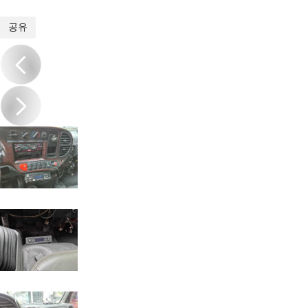
1
/
18
공유