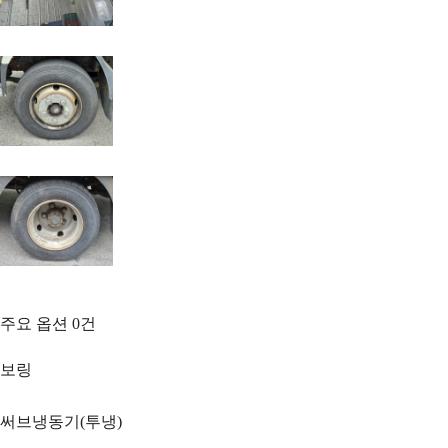
주요 옵션
0
건
보링
써브냉동기(투냉)