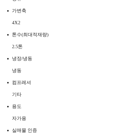
가변축
4X2
톤수(최대적재량)
2.5
톤
냉장/냉동
냉동
컴프레셔
기타
용도
자가용
실매물 인증