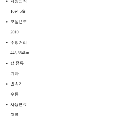
차량연식
10년 5월
모델년도
2010
주행거리
448,884
km
캡 종류
기타
변속기
수동
사용연료
경유