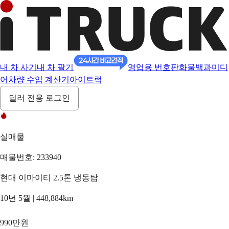
내 차 사기
내 차 팔기
영업용 번호판
화물백과
미디
어
차량 수입 계산기
아이트럭
딜러 전용 로그인
실매물
매물번호: 233940
현대 이마이티 2.5톤 냉동탑
10년 5월 | 448,884km
990만원