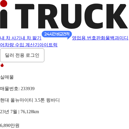
내 차 사기
내 차 팔기
영업용 번호판
화물백과
미디
어
차량 수입 계산기
아이트럭
딜러 전용 로그인
실매물
매물번호: 233939
현대 올뉴마이티 3.5톤 윙바디
23년 7월 | 76,128km
6,890만원