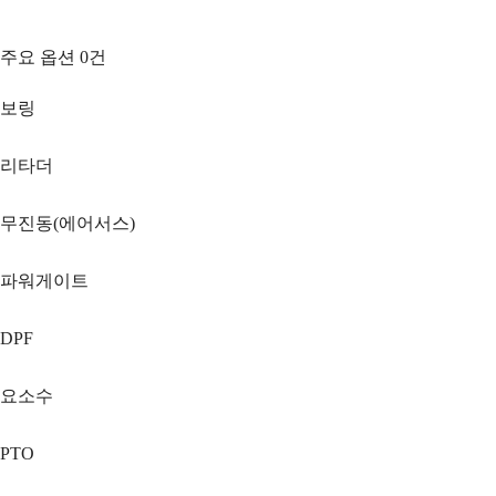
주요 옵션
0
건
보링
리타더
무진동(에어서스)
파워게이트
DPF
요소수
PTO