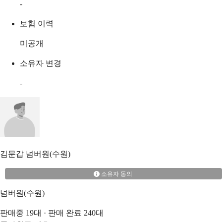
-
보험 이력
미공개
소유자 변경
-
김문갑
넘버원(수원)
소유자 동의
넘버원(수원)
판매중
19
대 · 판매 완료
240
대