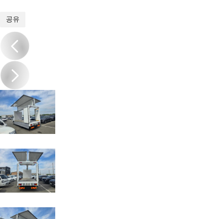
1
/
15
공유