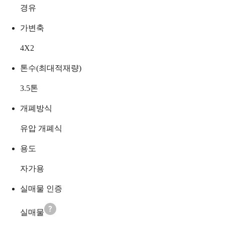
경유
가변축
4X2
톤수(최대적재량)
3.5
톤
개폐방식
유압 개폐식
용도
자가용
실매물 인증
실매물