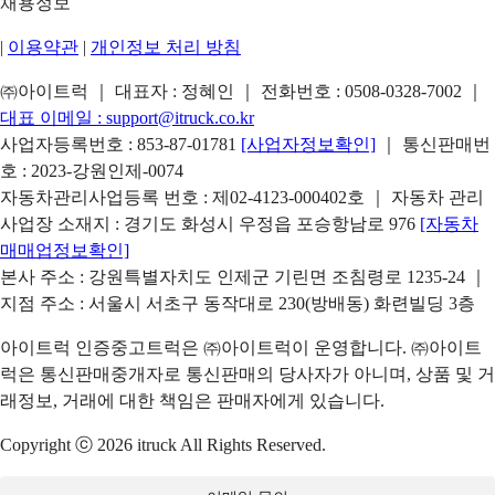
채용정보
|
이용약관
|
개인정보 처리 방침
㈜아이트럭 ｜ 대표자 : 정혜인 ｜ 전화번호 :
0508-0328-7002
｜
대표 이메일 :
support@itruck.co.kr
사업자등록번호 : 853-87-01781
[사업자정보확인]
｜ 통신판매번
호 : 2023-강원인제-0074
자동차관리사업등록 번호 : 제02-4123-000402호 ｜ 자동차 관리
사업장 소재지 : 경기도 화성시 우정읍 포승항남로 976
[자동차
매매업정보확인]
본사 주소 : 강원특별자치도 인제군 기린면 조침령로 1235-24 ｜
지점 주소 : 서울시 서초구 동작대로 230(방배동) 화련빌딩 3층
아이트럭 인증중고트럭은 ㈜아이트럭이 운영합니다. ㈜아이트
럭은 통신판매중개자로 통신판매의 당사자가 아니며, 상품 및 거
래정보, 거래에 대한 책임은 판매자에게 있습니다.
Copyright ⓒ 2026 itruck All Rights Reserved.