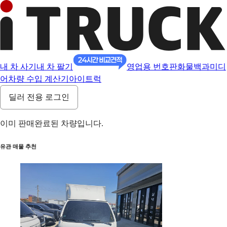
내 차 사기
내 차 팔기
영업용 번호판
화물백과
미디
어
차량 수입 계산기
아이트럭
딜러 전용 로그인
이미 판매완료된 차량입니다.
유관 매물 추천