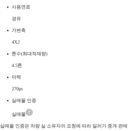
사용연료
경유
가변축
4X2
톤수(최대적재량)
4.5
톤
마력
270
ps
실매물 인증
실매물
실매물 인증은 차량 실 소유자의 요청에 따라 딜러가 중개 판매