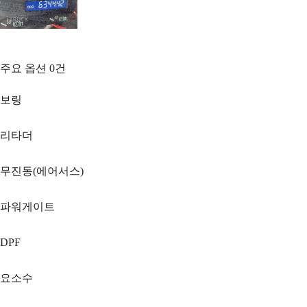
주요 옵션
0
건
보링
리타더
무진동(에어서스)
파워게이트
DPF
요소수