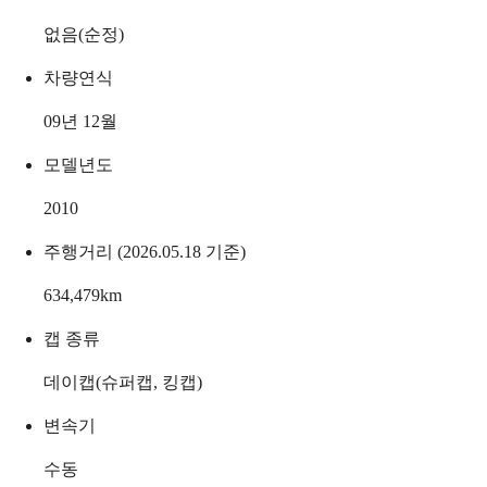
없음(순정)
차량연식
09년 12월
모델년도
2010
주행거리 (2026.05.18 기준)
634,479
km
캡 종류
데이캡(슈퍼캡, 킹캡)
변속기
수동