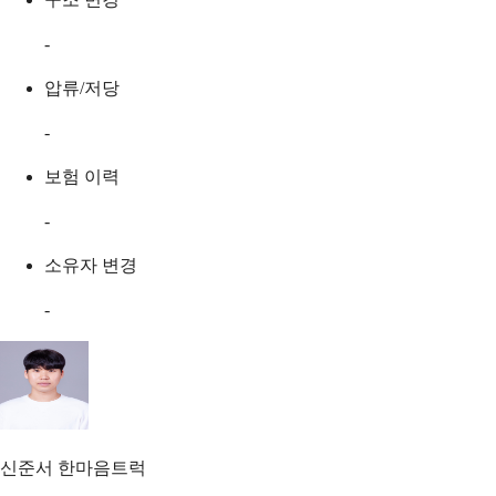
-
압류/저당
-
보험 이력
-
소유자 변경
-
신준서
한마음트럭