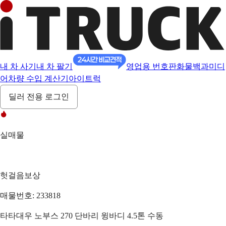
내 차 사기
내 차 팔기
영업용 번호판
화물백과
미디
어
차량 수입 계산기
아이트럭
딜러 전용 로그인
실매물
헛걸음보상
매물번호: 233818
타타대우 노부스 270 단바리 윙바디 4.5톤 수동