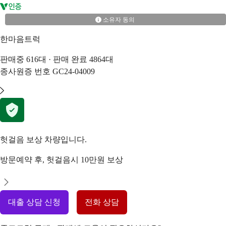
소유자 동의
한마음트럭
판매중
616
대 · 판매 완료
4864
대
종사원증 번호
GC24-04009
헛걸음 보상 차량입니다.
방문예약 후, 헛걸음시 10만원 보상
대출 상담 신청
전화 상담