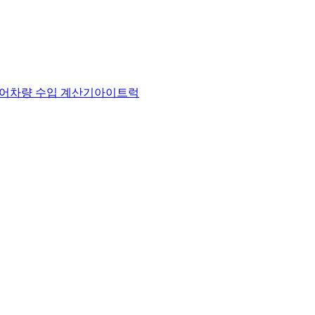
어
차량 수입 계산기
아이트럭