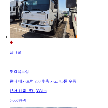
실매물
헛걸음보상
현대 메가트럭 280 후축 카고 4.5톤 수동
15년 11월 · 531,333km
5,000만원