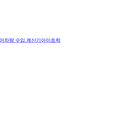
어
차량 수입 계산기
아이트럭