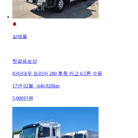
실매물
헛걸음보상
타타대우 프리마 280 후축 카고 6.5톤 수동
17년 02월 · 646,920km
5,000만원