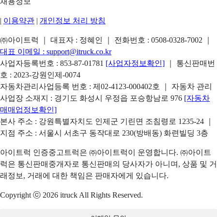
채용정보
|
이용약관
|
개인정보 처리 방침
㈜아이트럭 ｜ 대표자 : 정혜인 ｜ 전화번호 :
0508-0328-7002
｜
대표 이메일 :
support@itruck.co.kr
사업자등록번호 : 853-87-01781
[사업자정보확인]
｜ 통신판매번
호 : 2023-강원인제-0074
자동차관리사업등록 번호 : 제02-4123-000402호 ｜ 자동차 관리
사업장 소재지 : 경기도 화성시 우정읍 포승항남로 976
[자동차
매매업정보확인]
본사 주소 : 강원특별자치도 인제군 기린면 조침령로 1235-24 ｜
지점 주소 : 서울시 서초구 동작대로 230(방배동) 화련빌딩 3층
아이트럭 인증중고트럭은 ㈜아이트럭이 운영합니다. ㈜아이트
럭은 통신판매중개자로 통신판매의 당사자가 아니며, 상품 및 거
래정보, 거래에 대한 책임은 판매자에게 있습니다.
Copyright ⓒ 2026 itruck All Rights Reserved.