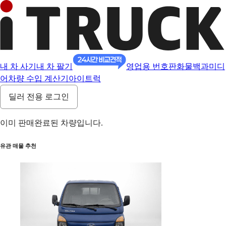
내 차 사기
내 차 팔기
영업용 번호판
화물백과
미디
어
차량 수입 계산기
아이트럭
딜러 전용 로그인
이미 판매완료된 차량입니다.
유관 매물 추천