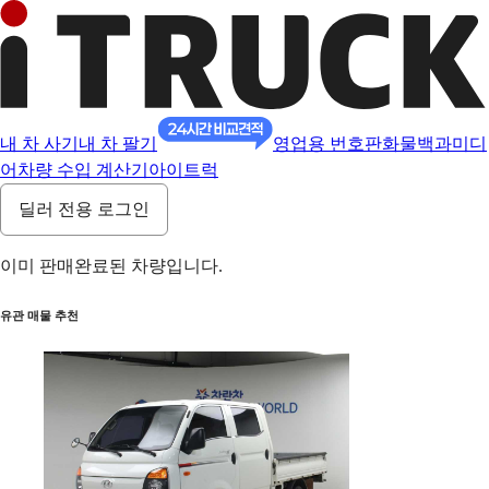
내 차 사기
내 차 팔기
영업용 번호판
화물백과
미디
어
차량 수입 계산기
아이트럭
딜러 전용 로그인
이미 판매완료된 차량입니다.
유관 매물 추천