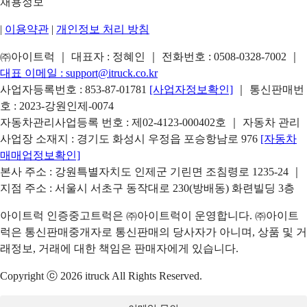
채용정보
|
이용약관
|
개인정보 처리 방침
㈜아이트럭 ｜ 대표자 : 정혜인 ｜ 전화번호 :
0508-0328-7002
｜
대표 이메일 :
support@itruck.co.kr
사업자등록번호 : 853-87-01781
[사업자정보확인]
｜ 통신판매번
호 : 2023-강원인제-0074
자동차관리사업등록 번호 : 제02-4123-000402호 ｜ 자동차 관리
사업장 소재지 : 경기도 화성시 우정읍 포승항남로 976
[자동차
매매업정보확인]
본사 주소 : 강원특별자치도 인제군 기린면 조침령로 1235-24 ｜
지점 주소 : 서울시 서초구 동작대로 230(방배동) 화련빌딩 3층
아이트럭 인증중고트럭은 ㈜아이트럭이 운영합니다. ㈜아이트
럭은 통신판매중개자로 통신판매의 당사자가 아니며, 상품 및 거
래정보, 거래에 대한 책임은 판매자에게 있습니다.
Copyright ⓒ 2026 itruck All Rights Reserved.