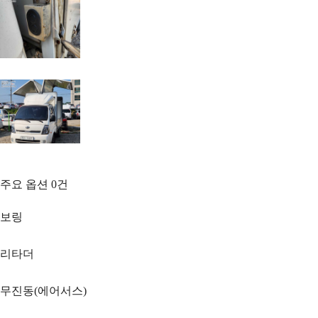
주요 옵션
0
건
보링
리타더
무진동(에어서스)