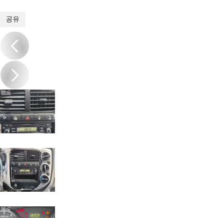
1
/
14
공유