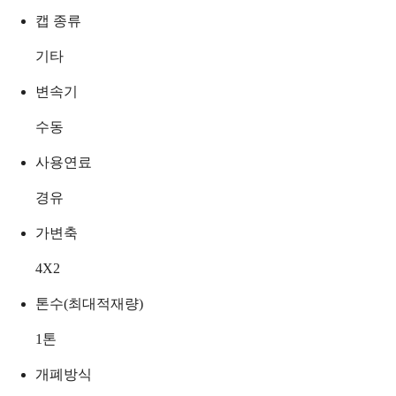
캡 종류
기타
변속기
수동
사용연료
경유
가변축
4X2
톤수(최대적재량)
1
톤
개폐방식