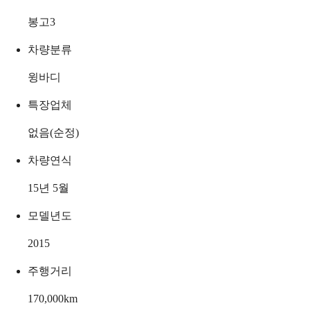
봉고3
차량분류
윙바디
특장업체
없음(순정)
차량연식
15년 5월
모델년도
2015
주행거리
170,000
km