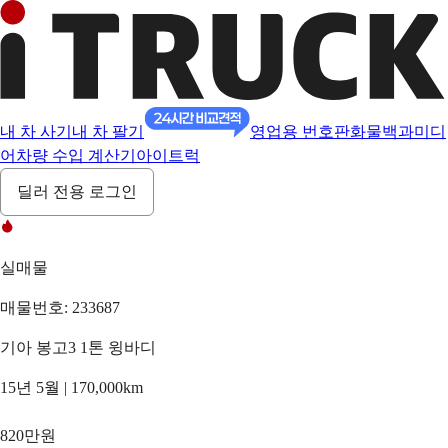
내 차 사기
내 차 팔기
영업용 번호판
화물백과
미디
어
차량 수입 계산기
아이트럭
딜러 전용 로그인
실매물
매물번호: 233687
기아 봉고3 1톤 윙바디
15년 5월 | 170,000km
820만원