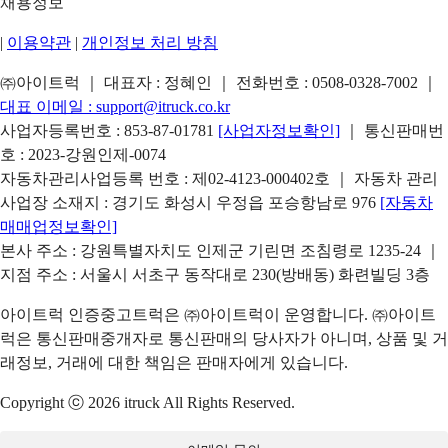
채용정보
|
이용약관
|
개인정보 처리 방침
㈜아이트럭 ｜ 대표자 : 정혜인 ｜ 전화번호 :
0508-0328-7002
｜
대표 이메일 :
support@itruck.co.kr
사업자등록번호 : 853-87-01781
[사업자정보확인]
｜ 통신판매번
호 : 2023-강원인제-0074
자동차관리사업등록 번호 : 제02-4123-000402호 ｜ 자동차 관리
사업장 소재지 : 경기도 화성시 우정읍 포승항남로 976
[자동차
매매업정보확인]
본사 주소 : 강원특별자치도 인제군 기린면 조침령로 1235-24 ｜
지점 주소 : 서울시 서초구 동작대로 230(방배동) 화련빌딩 3층
아이트럭 인증중고트럭은 ㈜아이트럭이 운영합니다. ㈜아이트
럭은 통신판매중개자로 통신판매의 당사자가 아니며, 상품 및 거
래정보, 거래에 대한 책임은 판매자에게 있습니다.
Copyright ⓒ 2026 itruck All Rights Reserved.