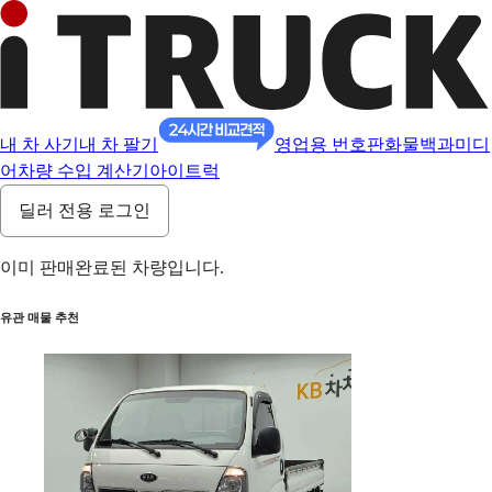
내 차 사기
내 차 팔기
영업용 번호판
화물백과
미디
어
차량 수입 계산기
아이트럭
딜러 전용 로그인
이미 판매완료된 차량입니다.
유관 매물 추천