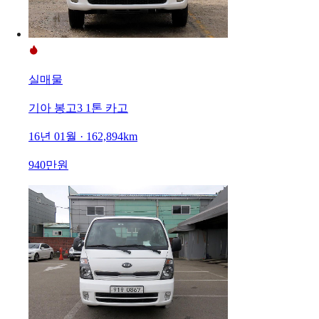
실매물
기아 봉고3 1톤 카고
16년 01월 · 162,894km
940만원