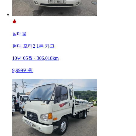
실매물
현대 포터2 1톤 카고
10년 05월 · 306,018km
9,999만원