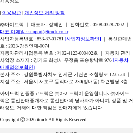
채용정보
|
이용약관
|
개인정보 처리 방침
㈜아이트럭 ｜ 대표자 : 정혜인 ｜ 전화번호 :
0508-0328-7002
｜
대표 이메일 :
support@itruck.co.kr
사업자등록번호 : 853-87-01781
[사업자정보확인]
｜ 통신판매번
호 : 2023-강원인제-0074
자동차관리사업등록 번호 : 제02-4123-000402호 ｜ 자동차 관리
사업장 소재지 : 경기도 화성시 우정읍 포승항남로 976
[자동차
매매업정보확인]
본사 주소 : 강원특별자치도 인제군 기린면 조침령로 1235-24 ｜
지점 주소 : 서울시 서초구 동작대로 230(방배동) 화련빌딩 3층
아이트럭 인증중고트럭은 ㈜아이트럭이 운영합니다. ㈜아이트
럭은 통신판매중개자로 통신판매의 당사자가 아니며, 상품 및 거
래정보, 거래에 대한 책임은 판매자에게 있습니다.
Copyright ⓒ 2026 itruck All Rights Reserved.