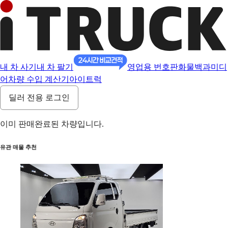
내 차 사기
내 차 팔기
영업용 번호판
화물백과
미디
어
차량 수입 계산기
아이트럭
딜러 전용 로그인
이미 판매완료된 차량입니다.
유관 매물 추천