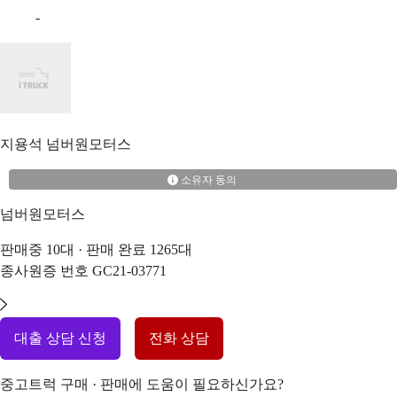
-
지용석
넘버원모터스
소유자 동의
넘버원모터스
판매중
10
대 · 판매 완료
1265
대
종사원증 번호
GC21-03771
대출 상담 신청
전화 상담
중고트럭 구매 · 판매에 도움이 필요하신가요?