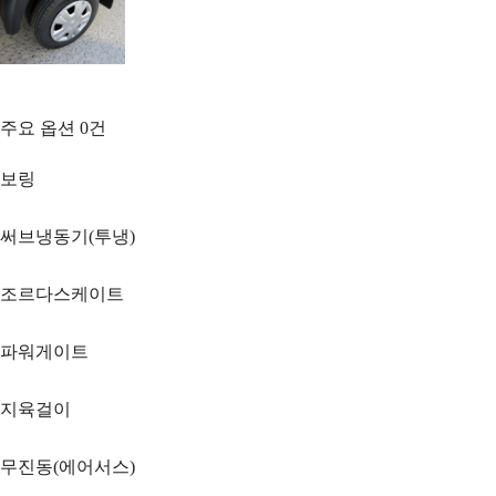
주요 옵션
0
건
보링
써브냉동기(투냉)
조르다스케이트
파워게이트
지육걸이
무진동(에어서스)