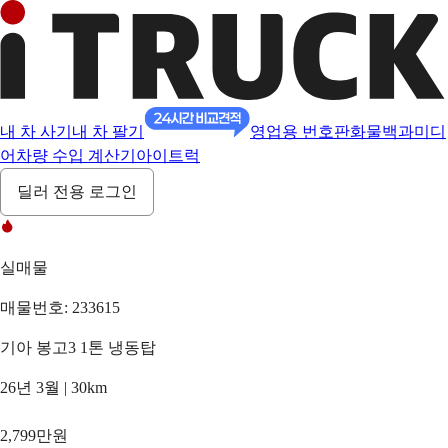
내 차 사기
내 차 팔기
영업용 번호판
화물백과
미디
어
차량 수입 계산기
아이트럭
딜러 전용 로그인
실매물
매물번호: 233615
기아 봉고3 1톤 냉동탑
26년 3월 | 30km
2,799만원