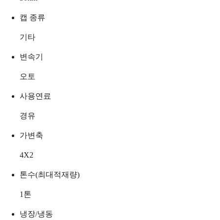
캡 종류
기타
변속기
오토
사용연료
경유
가변축
4X2
톤수(최대적재량)
1
톤
냉장/냉동