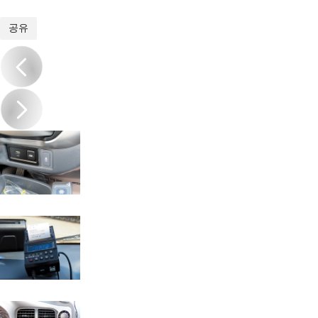
1
/
19
공유