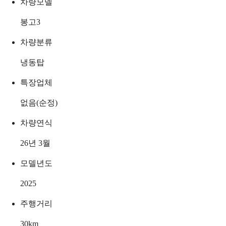
차량모델
봉고3
차량분류
냉동탑
특장업체
없음(순정)
차량연식
26년 3월
모델년도
2025
주행거리
30
km